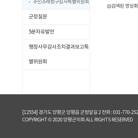
주민조례청구심사특별위원회
검색된 영상회
군정질문
5분자유발언
행정사무감사조치결과보고특
별위원회
[12554] 경기도 양평군 양평읍 군청앞길 2 전화 : 031-770-2521~9
COPYRIGHT © 2020 양평군의회 ALL RIGHTS RESERVED