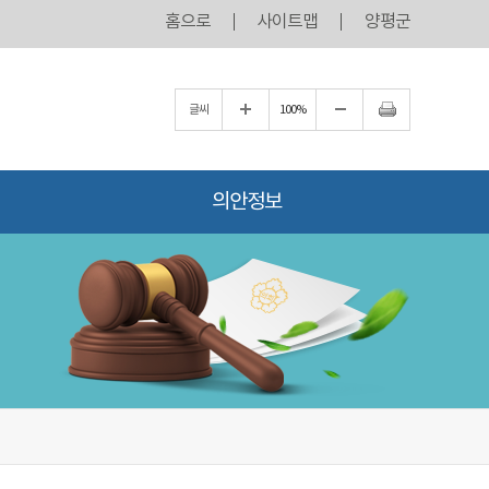
홈으로
사이트맵
양평군
글씨
100%
의안정보