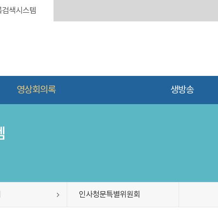
록검색시스템
영상회의록
생방송
템
회
인사청문특별위원회