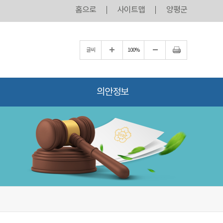
홈으로
사이트맵
양평군
글씨
100%
의안정보