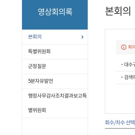
본회의
영상회의록
본회의
회의
특별위원회
대수
군정질문
검색
5분자유발언
행정사무감사조치결과보고특
별위원회
회수/차수 선택