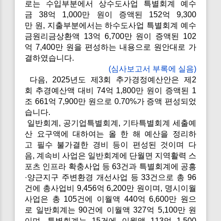
로는 수입부분에서 상수도사업 특별회계 예수
금 38억 1,000만 원이 증액된 152억 9,300
만 원, 지출부분에서는 하수도사업 특별회계 예수
금원리금상환액 13억 6,700만 원이 증액된 102
억 7,400만 원을 편성하는 내용으로 원안대로 가
결하였습니다.
(심사보고서 부록에 실음)
다음, 2025년도 제3회 추가경정예산안은 제2
회 추경예산액 대비 74억 1,800만 원이 증액된 1
조 661억 7,900만 원으로 0.70%가 증액 편성되었
습니다.
일반회계, 공기업특별회계, 기타특별회계 세출예
산 요구액에 대하여는 올 한 해 예산을 정리하
고 필수 불가결한 경비 등이 편성된 것이며 다
음, 계속비 사업은 일반회계에 단월면 지역활력 스
포츠 인프라 확충사업 등 63건과 특별회계에 공흥
·양근지구 주변환경 개선사업 등 33건으로 총 96
건에 총사업비 9,456억 6,200만 원이며, 명시이월
사업은 총 105건에 이월액 440억 6,600만 원으
로 일반회계는 90건에 이월액 327억 5,100만 원
이며, 특별회계는 15건에 이월액 113억 1,500