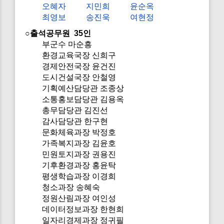
오혜자
지민희
윤순옥
최영보
송진욱
여현정
○출석공무원 35인
부군수 마순흥
환경교육국장 신희구
경제안전국장 윤건진
도시건설국장 안철영
기획예산담당관 조종상
소통홍보담당관 김용옥
총무담당관 김진선
감사담당관 한구현
문화체육과장 박정호
가족복지과장 김윤호
민원토지과장 권용진
기후환경과장 홍윤탁
평생학습과장 이경희
청소과장 송혜숙
정원산림과장 여인성
데이터정보과장 한현희
일자리경제과장 정귀필